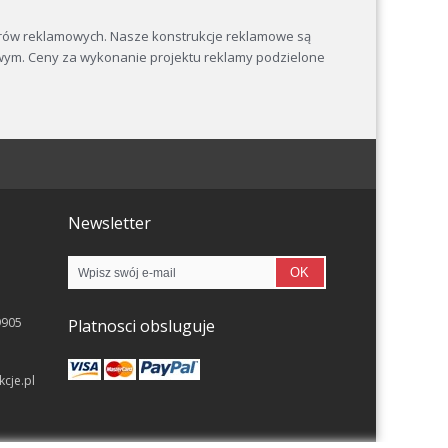
rów reklamowych. Nasze konstrukcje reklamowe są
ym. Ceny za wykonanie projektu reklamy podzielone
Newsletter
OK
9905
Platnosci obsluguje
cje.pl