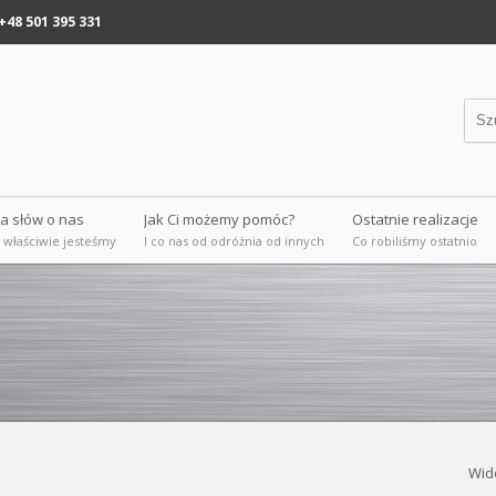
+48 501 395 331
ka słów o nas
Jak Ci możemy pomóc?
Ostatnie realizacje
 właściwie jesteśmy
I co nas od odróżnia od innych
Co robiliśmy ostatnio
Wid