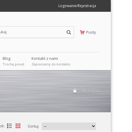
Logowanie/Rejestracja
Pusty
Blog
Kontakt z nami
Trochę porad
Zapraszamy do kontaktu
::
Akcesoria
ok:
Sortuj: