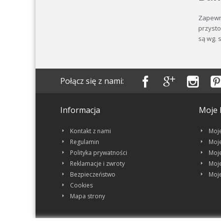
Zapewn
przyst
są wg. 
Połącz się z nami:
Informacja
Moje 
Kontakt z nami
Moj
Regulamin
Moje
Polityka prywatności
Moj
Reklamacje i zwroty
Moje
Bezpieczeństwo
Moj
Cookies
Mapa strony