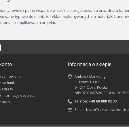
iamy również pełne wsparcie w zakresie projektowania oraz druku bane
osowane typowo do montażu reklam wykonywanych na materiale banerow
stopnia skomplikowania projektu.
konto
Informacja o sklepie
e zamówienia
Ambient Marketing
ul.
Nowa 10B/7
 rachunki
64-211
Obra
,
Polska
e adresy
NIP: 9231607528, REGON: 30152
 informacje osobiste
Telefon:
+48 68 888 02 33
e bony
E-mail:
biuro@reklamowekonstruk