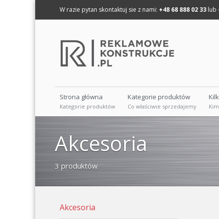
W razie pytan skontaktuj sie z nami:
+48 68 888 02 33
lub
Strona główna
Kategorie produktów
Kil
Kategorie produktów
Co właściwie sprzedajemy
Kim
Akcesoria
3 produktów
Akcesoria